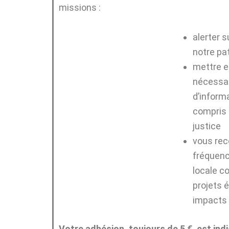
missions :
alerter 
notre pa
mettre e
nécessai
d’inform
compris s
justice
vous rece
fréquence
locale c
projets é
impacts 
Votre adhésion, toujours de 5 €, est in