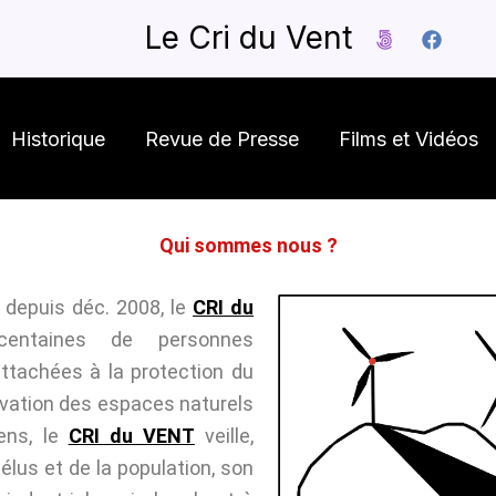
Le Cri du Vent
Historique
Revue de Presse
Films et Vidéos
Qui sommes nous ?
 depuis déc. 2008, le
CRI du
entaines de personnes
attachées à la protection du
rvation des espaces naturels
sens, le
CRI du VENT
veille,
élus et de la population, son