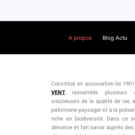
Aller
au
contenu
A propos
Blog Actu
Constitué en association loi 1901
VENT
rassemble plusieurs c
soucieuses de la qualité de vie, 
patrimoine paysager et à la prése
riche en biodiversité. Dans ce 
dénonce et fait savoir auprès des 