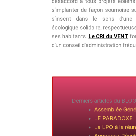
désaccord à tous projets éoliens
s’implanter de façon sournoise 
s’inscrit dans le sens d’une 
écologique solidaire, respectueuse
ses habitants.
Le CRI du VENT
fon
d’un conseil d’administration fré
Derniers articles du BLO
Assemblée Génér
LE PARADOXE
La LPO à la ré
Annonce : Réuni