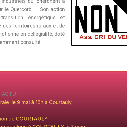
 industriels qui cherchent à
sur le Quercorb. Son action
transition énergétique et
 des territoires ruraux et de
ctionne en collégialité, doté
quemment consulté.
G ACTU :
ale le 9 mai à 18h à Courtauly
union de COURTAULY
on publique à COURTAULY le 7 mars