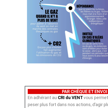
PAR CHÈQUE ET ENVOI
En adhérant au
CRI du VENT
vous permett
peser plus fort dans nos actions, d’agir 